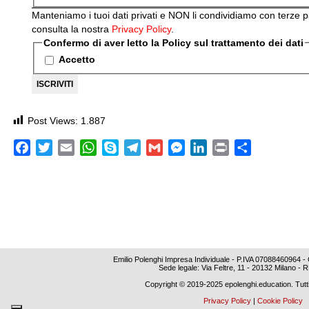
Manteniamo i tuoi dati privati e NON li condividiamo con terze p
consulta la nostra
Privacy Policy
.
Confermo di aver letto la Policy sul trattamento dei dati
Accetto
Post Views:
1.887
Facebook
Twitter
Email
WhatsApp
Skype
Telegram
Gmail
Messenger
LinkedIn
Print
Condividi
Emilio Polenghi Impresa Individuale - P.IVA 0708846096
Sede legale: Via Feltre, 11 - 20132 Milano -
Copyright © 2019-2025 epolenghi.education. Tutti i d
Privacy Policy
|
Cookie Policy