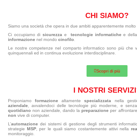
CHI SIAMO?
Siamo una società che opera in due ambiti apparentemente molto l
Ci occupiamo di
sicurezza
e
tecnologie
informatiche
e della
informazione
nel mondo
cinofilo
.
Le nostre competenze nel comparto informatico sono più che ven
quinquennali ed in continua evoluzione interdisciplinare.
Scopri di più
I NOSTRI SERVIZI
Proponiamo
formazione
altamente
specializzata
nella gest
aziendale
, avvalendoci delle tecnologie più moderne, e senza
quotidiano
non aziendale, dando la
preparazione
per affrontare
non
vive di computer.
L’
automazione
dei sistemi di gestione degli strumenti informat
strategie
MSP
, per le quali siamo costantemente attivi nella
rea
monitoraggio.