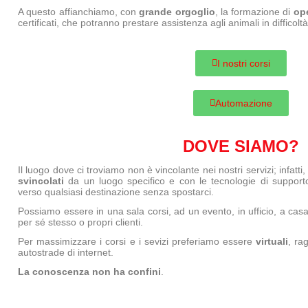
A questo affianchiamo, con
grande orgoglio
, la formazione di
ope
certificati, che potranno prestare assistenza agli animali in difficol
I nostri corsi
Automazione
DOVE SIAMO?
Il luogo dove ci troviamo non è vincolante nei nostri servizi; infatti
svincolati
da un luogo specifico e con le tecnologie di suppor
verso qualsiasi destinazione senza spostarci.
Possiamo essere in una sala corsi, ad un evento, in ufficio, a casa
per sé stesso o propri clienti.
Per massimizzare i corsi e i sevizi preferiamo essere
virtuali
, ra
autostrade di internet.
La conoscenza non ha confini
.