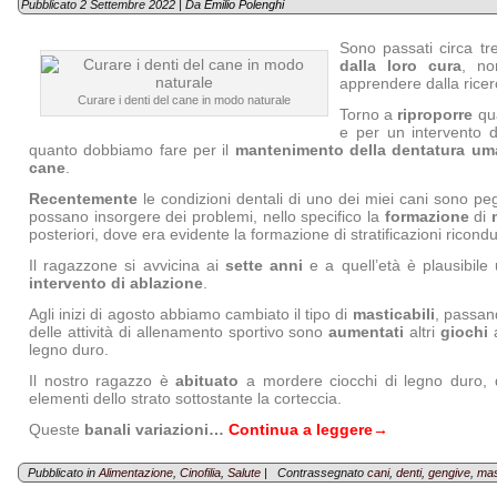
Pubblicato
2 Settembre 2022
|
Da
Emilio Polenghi
Sono passati circa t
dalla loro cura
, no
apprendere dalla ricer
Curare i denti del cane in modo naturale
Torno a
riproporre
qu
e per un intervento d
quanto dobbiamo fare per il
mantenimento della dentatura um
cane
.
Recentemente
le condizioni dentali di uno dei miei cani sono pe
possano insorgere dei problemi, nello specifico la
formazione
di
posteriori, dove era evidente la formazione di stratificazioni ricondu
Il ragazzone si avvicina ai
sette anni
e a quell’età è plausibile
intervento di ablazione
.
Agli inizi di agosto abbiamo cambiato il tipo di
masticabili
, passa
delle attività di allenamento sportivo sono
aumentati
altri
giochi
a
legno duro.
Il nostro ragazzo è
abituato
a mordere ciocchi di legno duro, 
elementi dello strato sottostante la corteccia.
Queste
banali variazioni…
Continua a leggere
→
Pubblicato in
Alimentazione
,
Cinofilia
,
Salute
|
Contrassegnato
cani
,
denti
,
gengive
,
mas