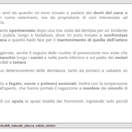
re anni da quando mi sono trovato a parlare dei
denti del cane e
n come veterinario, ma da proprietario di cani interessato ad
ca.
anto
sperimentato
dopo una mia visita dal dentista per un incidente
i pulizia, lungo e fastidioso, dove mi sono trovato a
confrontare
ana
e quanto basti fare per il
mantenimento di quella dell’amico
ggiorate, anche il seguire delle routine di prevenzione non evita che
macchie
lungo i
canini
e nella parte inferiore e sul piatto dei
molari
cibili a
tartaro
.
 un deterioramento della dentatura, tanto da portarci a valutare un
ndo a
fegato
,
cuore
e
polmoni
essiccati
, inoltre con la sospensione
ll’aperto, che hanno portato il ragazzone a
mordere
dei
ciocchi
di
di cui
sputa
la quasi totalità dei frammenti, ingoiando solo piccoli
ticabili
,
naturale
,
placca
,
salute
,
tartaro