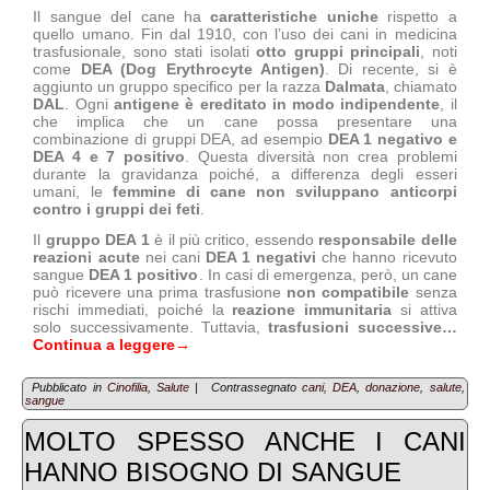
Il sangue del cane ha
caratteristiche uniche
rispetto a
quello umano. Fin dal 1910, con l’uso dei cani in medicina
trasfusionale, sono stati isolati
otto gruppi principali
, noti
come
DEA (Dog Erythrocyte Antigen)
. Di recente, si è
aggiunto un gruppo specifico per la razza
Dalmata
, chiamato
DAL
. Ogni
antigene è ereditato in modo indipendente
, il
che implica che un cane possa presentare una
combinazione di gruppi DEA, ad esempio
DEA 1 negativo e
DEA 4 e 7 positivo
. Questa diversità non crea problemi
durante la gravidanza poiché, a differenza degli esseri
umani, le
femmine di cane non sviluppano anticorpi
contro i gruppi dei feti
.
Il
gruppo DEA 1
è il più critico, essendo
responsabile delle
reazioni acute
nei cani
DEA 1 negativi
che hanno ricevuto
sangue
DEA 1 positivo
. In casi di emergenza, però, un cane
può ricevere una prima trasfusione
non compatibile
senza
rischi immediati, poiché la
reazione immunitaria
si attiva
solo successivamente. Tuttavia,
trasfusioni successive…
Continua a leggere
→
Pubblicato in
Cinofilia
,
Salute
|
Contrassegnato
cani
,
DEA
,
donazione
,
salute
,
sangue
MOLTO SPESSO ANCHE I CANI
HANNO BISOGNO DI SANGUE