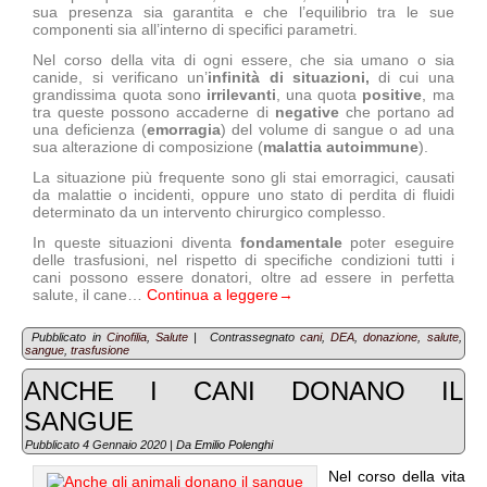
sua presenza sia garantita e che l’equilibrio tra le sue
componenti sia all’interno di specifici parametri.
Nel corso della vita di ogni essere, che sia umano o sia
canide, si verificano un’
infinità di situazioni,
di cui una
grandissima quota sono
irrilevanti
, una quota
positive
, ma
tra queste possono accaderne di
negative
che portano ad
una deficienza (
emorragia
) del volume di sangue o ad una
sua alterazione di composizione (
malattia
autoimmune
).
La situazione più frequente sono gli stai emorragici, causati
da malattie o incidenti, oppure uno stato di perdita di fluidi
determinato da un intervento chirurgico complesso.
In queste situazioni diventa
fondamentale
poter eseguire
delle trasfusioni, nel rispetto di specifiche condizioni tutti i
cani possono essere donatori, oltre ad essere in perfetta
salute, il cane…
Continua a leggere
→
Pubblicato in
Cinofilia
,
Salute
|
Contrassegnato
cani
,
DEA
,
donazione
,
salute
,
sangue
,
trasfusione
ANCHE I CANI DONANO IL
SANGUE
Pubblicato
4 Gennaio 2020
|
Da
Emilio Polenghi
Nel corso della vita