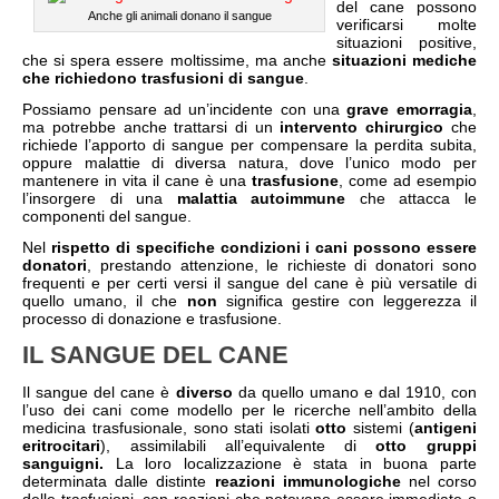
del cane possono
Anche gli animali donano il sangue
verificarsi molte
situazioni positive,
che si spera essere moltissime, ma anche
situazioni mediche
che richiedono trasfusioni di sangue
.
Possiamo pensare ad un’incidente con una
grave emorragia
,
ma potrebbe anche trattarsi di un
intervento chirurgico
che
richiede l’apporto di sangue per compensare la perdita subita,
oppure malattie di diversa natura, dove l’unico modo per
mantenere in vita il cane è una
trasfusione
, come ad esempio
l’insorgere di una
malattia autoimmune
che attacca le
componenti del sangue.
Nel
rispetto
di specifiche condizioni i cani possono essere
donatori
, prestando attenzione, le richieste di donatori sono
frequenti e per certi versi il sangue del cane è più versatile di
quello umano, il che
non
significa gestire con leggerezza il
processo di donazione e trasfusione.
IL SANGUE DEL CANE
Il sangue del cane è
diverso
da quello umano e dal 1910, con
l’uso dei cani come modello per le ricerche nell’ambito della
medicina trasfusionale, sono stati isolati
otto
sistemi (
antigeni
eritrocitari
), assimilabili all’equivalente di
otto gruppi
sanguigni.
La loro localizzazione è stata in buona parte
determinata dalle distinte
reazioni immunologiche
nel corso
delle trasfusioni, con reazioni che potevano essere immediate o