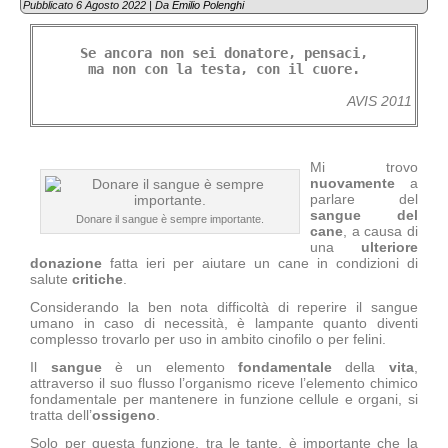
Pubblicato
6 Agosto 2022
|
Da
Emilio Polenghi
Se ancora non sei donatore, pensaci,
ma non con la testa, con il cuore.
AVIS 2011
Mi trovo
nuovamente
a
parlare del
sangue del
Donare il sangue è sempre importante.
cane
, a causa di
una
ulteriore
donazione
fatta ieri per aiutare un cane in condizioni di
salute
critiche
.
Considerando la ben nota difficoltà di reperire il sangue
umano in caso di necessità, è lampante quanto diventi
complesso trovarlo per uso in ambito cinofilo o per felini.
Il
sangue
è un elemento
fondamentale
della
vita
,
attraverso il suo flusso l’organismo riceve l’elemento chimico
fondamentale per mantenere in funzione cellule e organi, si
tratta dell’
ossigeno
.
Solo per questa funzione, tra le tante, è importante che la